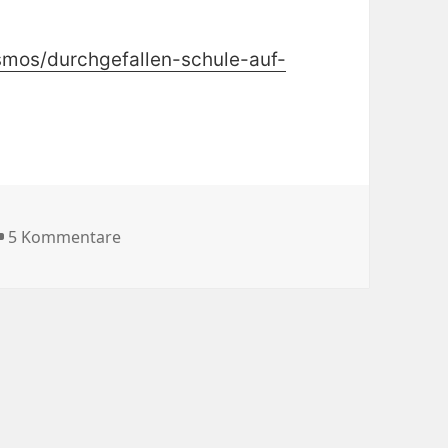
smos/durchgefallen-schule-auf-
zu Durchgefallen? Schule auf dem Prüfsta
5 Kommentare