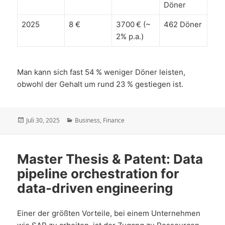
Döner
2025
8 €
3700 € (~
462 Döner
2% p.a.)
Man kann sich fast 54 % weniger Döner leisten,
obwohl der Gehalt um rund 23 % gestiegen ist.
Veröffentlicht
Kategorien
Juli 30, 2025
Business
,
Finance
am
Master Thesis & Patent: Data
pipeline orchestration for
data-driven engineering
Einer der größten Vorteile, bei einem Unternehmen