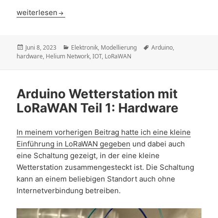
PCBs selber modellieren und in Produktion geben
weiterlesen
Veröffentlicht
Kategorien
Schlagwörter
Juni 8, 2023
Elektronik
,
Modellierung
Arduino
,
am
hardware
,
Helium Network
,
IOT
,
LoRaWAN
Arduino Wetterstation mit
LoRaWAN Teil 1: Hardware
In meinem vorherigen Beitrag hatte ich eine kleine
Einführung in LoRaWAN gegeben
und dabei auch
eine Schaltung gezeigt, in der eine kleine
Wetterstation zusammengesteckt ist. Die Schaltung
kann an einem beliebigen Standort auch ohne
Internetverbindung betreiben.