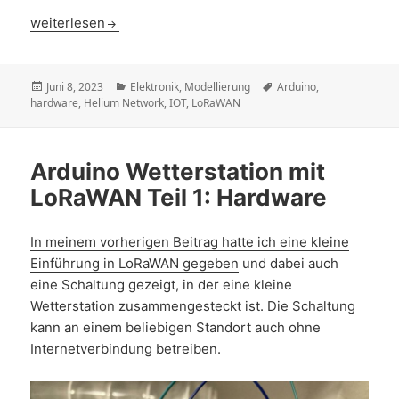
PCBs selber modellieren und in Produktion geben
weiterlesen
Veröffentlicht
Kategorien
Schlagwörter
Juni 8, 2023
Elektronik
,
Modellierung
Arduino
,
am
hardware
,
Helium Network
,
IOT
,
LoRaWAN
Arduino Wetterstation mit
LoRaWAN Teil 1: Hardware
In meinem vorherigen Beitrag hatte ich eine kleine
Einführung in LoRaWAN gegeben
und dabei auch
eine Schaltung gezeigt, in der eine kleine
Wetterstation zusammengesteckt ist. Die Schaltung
kann an einem beliebigen Standort auch ohne
Internetverbindung betreiben.