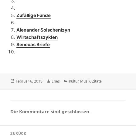
Zufällige Funde
Alexander Solschenizyn
Wirtschaftszyklen
Senecas Briefe
Veröffentlicht
Autor
Kategorien
Februar 6, 2018
Enes
Kultur
,
Musik
,
Zitate
am
Die Kommentare sind geschlossen.
Beitragsnavigation
ZURÜCK