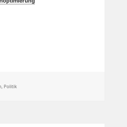
enoptimierung
n
,
Politik