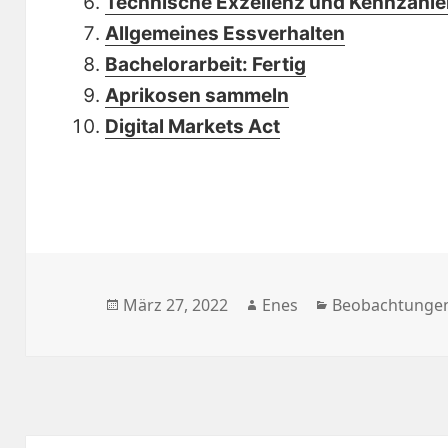
Technische Exzellenz und Kennzahl
Allgemeines Essverhalten
Bachelorarbeit: Fertig
Aprikosen sammeln
Digital Markets Act
Veröffentlicht
Autor
Kategorien
März 27, 2022
Enes
Beobachtunge
am