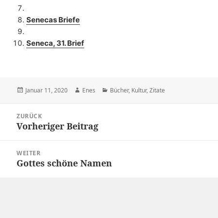
Senecas Briefe
Seneca, 31. Brief
Veröffentlicht
Autor
Kategorien
Januar 11, 2020
Enes
Bücher
,
Kultur
,
Zitate
am
Beitragsnavigation
ZURÜCK
Vorheriger Beitrag
Vorheriger
Beitrag:
WEITER
Gottes schöne Namen
Nächster
Beitrag: