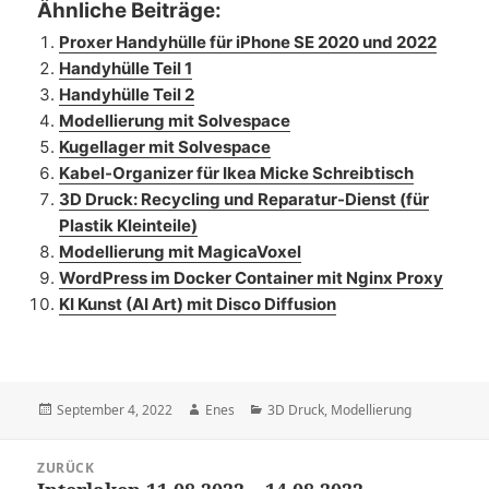
Ähnliche Beiträge:
Proxer Handyhülle für iPhone SE 2020 und 2022
Handyhülle Teil 1
Handyhülle Teil 2
Modellierung mit Solvespace
Kugellager mit Solvespace
Kabel-Organizer für Ikea Micke Schreibtisch
3D Druck: Recycling und Reparatur-Dienst (für
Plastik Kleinteile)
Modellierung mit MagicaVoxel
WordPress im Docker Container mit Nginx Proxy
KI Kunst (AI Art) mit Disco Diffusion
Veröffentlicht
Autor
Kategorien
September 4, 2022
Enes
3D Druck
,
Modellierung
am
Beitragsnavigation
ZURÜCK